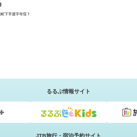
房
舘町下手渡字寺窪７
るるぶ情報サイト
JTB旅行・宿泊予約サイト