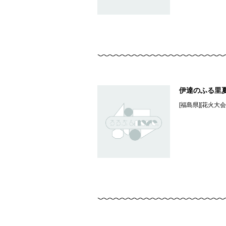
伊達のふる里
[福島県][花火大会