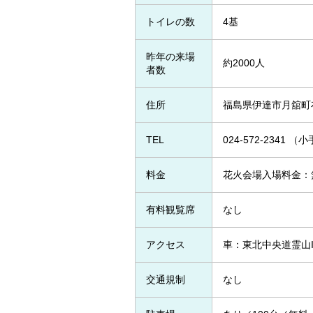
トイレの数
4基
昨年の来場
約2000人
者数
住所
福島県伊達市月舘町
TEL
024-572-234
料金
花火会場入場料金：
有料観覧席
なし
アクセス
車：東北中央道霊山I
交通規制
なし