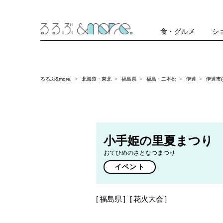
食・グルメ
シ
るるぶ&more.
北海道・東北
福島県
福島・二本松
伊達
伊達市(
小手姫の里夏まつり
おてひめのさとなつまつり
イベント
福島県
花火大会