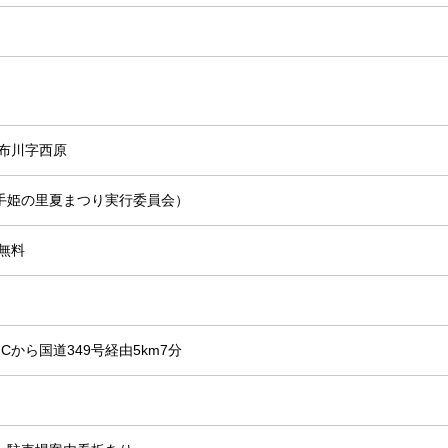
布川字西原
1 （小手姫の里夏まつり実行委員会）
無料
Cから国道349号経由5km7分