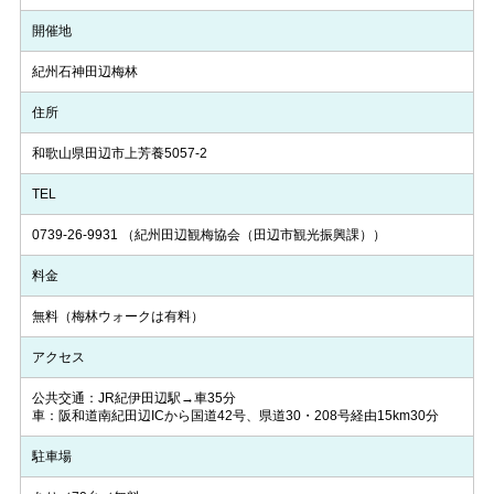
開催地
紀州石神田辺梅林
住所
和歌山県田辺市上芳養5057-2
TEL
0739-26-9931
（紀州田辺観梅協会（田辺市観光振興課））
料金
無料（梅林ウォークは有料）
アクセス
公共交通：JR紀伊田辺駅→車35分
車：阪和道南紀田辺ICから国道42号、県道30・208号経由15km30分
駐車場