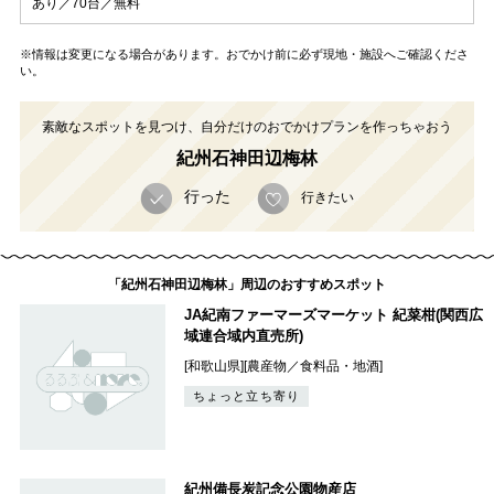
あり／70台／無料
※情報は変更になる場合があります。おでかけ前に必ず現地・施設へご確認くださ
い。
素敵なスポットを見つけ、自分だけのおでかけプランを作っちゃおう
紀州石神田辺梅林
行った
行きたい
「紀州石神田辺梅林」周辺のおすすめスポット
JA紀南ファーマーズマーケット 紀菜柑(関西広
域連合域内直売所)
[和歌山県][農産物／食料品・地酒]
ちょっと立ち寄り
紀州備長炭記念公園物産店