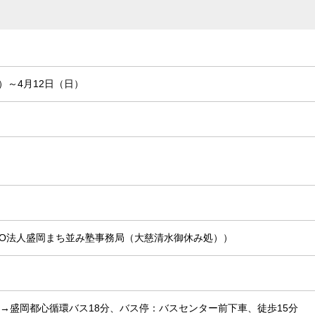
土）～4月12日（日）
3 （NPO法人盛岡まち並み塾事務局（大慈清水御休み処））
駅→盛岡都心循環バス18分、バス停：バスセンター前下車、徒歩15分