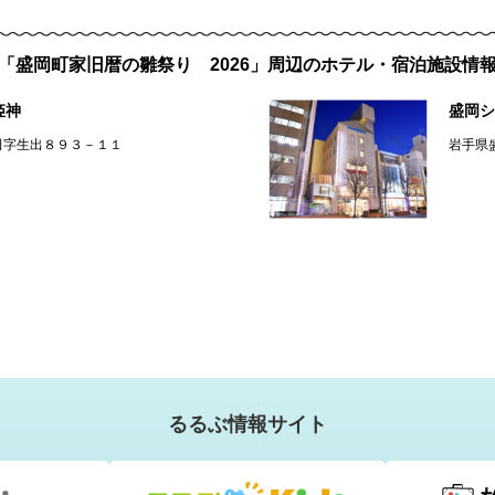
「盛岡町家旧暦の雛祭り 2026」周辺のホテル・宿泊施設情
姫神
盛岡シ
田字生出８９３－１１
岩手県
るるぶ情報サイト