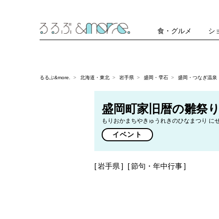
食・グルメ
シ
るるぶ&more.
北海道・東北
岩手県
盛岡・雫石
盛岡・つなぎ温泉
盛岡町家旧暦の雛祭り 
もりおかまちやきゅうれきのひなまつり に
イベント
岩手県
節句・年中行事