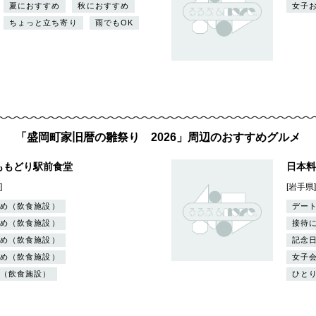
夏におすすめ
秋におすすめ
女子
ちょっと立ち寄り
雨でもOK
「盛岡町家旧暦の雛祭り 2026」周辺のおすすめグルメ
ももどり駅前食堂
日本料
]
[岩手県
め（飲食施設）
デー
め（飲食施設）
接待
め（飲食施設）
記念
め（飲食施設）
女子
（飲食施設）
ひと