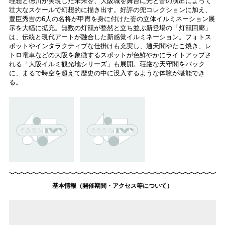
理想と徳川が実現した未来を、大阪城を舞台に光と音の演出によって
壮大なスケールで幻想的に描き出す。好評の兜コレクションに加え、
豊臣秀吉の6人の名将が甲冑を身に付けた姿の立体イルミネーション展
示を大幅に拡充。無数の灯籠が整然と立ち並ぶ新登場の「灯籠回廊」
は、伝統と現代アートが融合した新感覚イルミネーション。フォトス
ポットやインタラクティブな仕掛けも充実し、通天閣やたこ焼き、レ
トロ電車などの大阪を象徴するスポットが色鮮やかにライトアップさ
れる「大阪イルミ観光地シリーズ」も展開。荘厳な天守閣をバック
に、まるで時空を超えて歴史の中に没入するような体験が堪能でき
る。
基本情報（開催期間・アクセス等について）