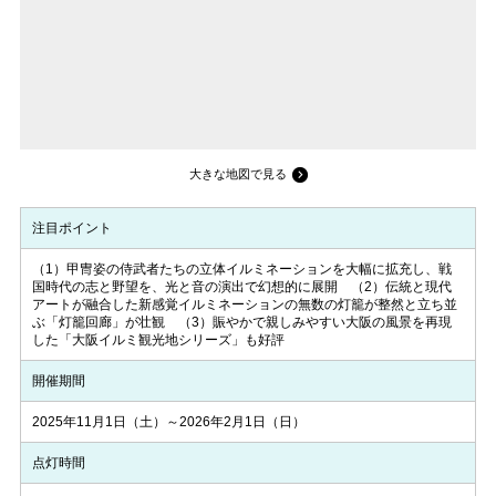
大きな地図で見る
注目ポイント
（1）甲冑姿の侍武者たちの立体イルミネーションを大幅に拡充し、戦
国時代の志と野望を、光と音の演出で幻想的に展開 （2）伝統と現代
アートが融合した新感覚イルミネーションの無数の灯籠が整然と立ち並
ぶ「灯籠回廊」が壮観 （3）賑やかで親しみやすい大阪の風景を再現
した「大阪イルミ観光地シリーズ」も好評
開催期間
2025年11月1日（土）～2026年2月1日（日）
点灯時間