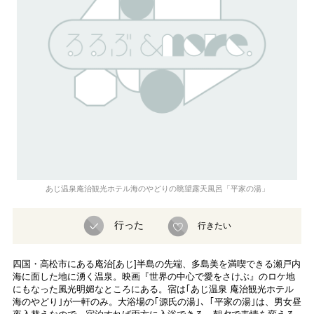
あじ温泉庵治観光ホテル海のやどりの眺望露天風呂「平家の湯」
行った
行きたい
四国・高松市にある庵治[あじ]半島の先端、多島美を満喫できる瀬戸内
海に面した地に湧く温泉。映画『世界の中心で愛をさけぶ』のロケ地
にもなった風光明媚なところにある。宿は｢あじ温泉 庵治観光ホテル
海のやどり｣が一軒のみ。大浴場の｢源氏の湯｣、｢平家の湯｣は、男女昼