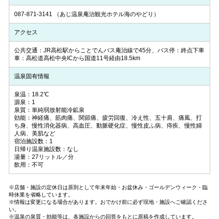
087-871-3141
（あじ温泉庵治観光ホテル海のやどり）
アクセス
公共交通：JR高松駅からことでんバス庵治線で45分、バス停：終点下車
車：高松道高松中央ICから国道11号経由18.5km
温泉固有情報
泉温：18.2℃
源泉：1
泉質：単純弱放射能冷鉱泉
効能：神経痛、筋肉痛、関節痛、疲労回復、冷え性、五十肩、痛風、打
ち身、慢性消化器病、高血圧、動脈硬化症、慢性皮ふ病、痔疾、慢性婦
人病、美肌など
宿泊施設数：1
日帰り温泉施設数：なし
湯量：27リットル／分
飲用：不可
※店舗・施設の定休日は原則として年末年始・お盆休み・ゴールデンウィーク・臨
時休業を省略しています。
※情報は変更になる場合があります。おでかけ前に必ず現地・施設へご確認くださ
い。
※温泉の泉質・効能等は、各施設からの回答をもとに原稿を作成しています。