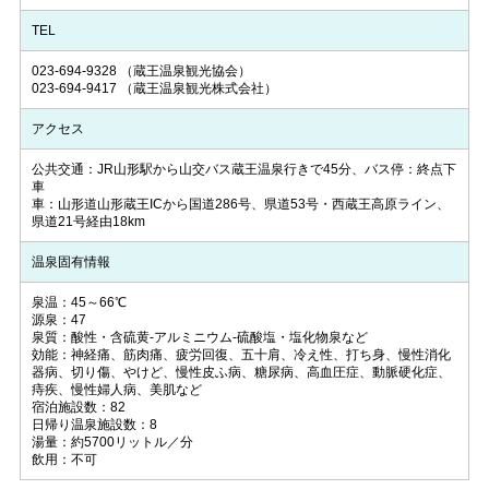
TEL
023-694-9328
（蔵王温泉観光協会）
023-694-9417
（蔵王温泉観光株式会社）
アクセス
公共交通：JR山形駅から山交バス蔵王温泉行きで45分、バス停：終点下
車
車：山形道山形蔵王ICから国道286号、県道53号・西蔵王高原ライン、
県道21号経由18km
温泉固有情報
泉温：45～66℃
源泉：47
泉質：酸性・含硫黄-アルミニウム-硫酸塩・塩化物泉など
効能：神経痛、筋肉痛、疲労回復、五十肩、冷え性、打ち身、慢性消化
器病、切り傷、やけど、慢性皮ふ病、糖尿病、高血圧症、動脈硬化症、
痔疾、慢性婦人病、美肌など
宿泊施設数：82
日帰り温泉施設数：8
湯量：約5700リットル／分
飲用：不可