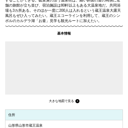
することができる。硫黄臭の漂う温泉街は、細い斜面の道の両側に老
舗の旅館が立ち並び、宿泊施設は80軒以上もある大温泉地だ。共同浴
場も3カ所ある。そのほか一度に200人は入れるという蔵王温泉大露天
風呂もぜひ入ってみたい。蔵王エコーラインを利用して、蔵王のシン
ボルのカルデラ湖「お釜」見学も観光ルートに加えたい。
基本情報
大きな地図で見る
住所
山形県山形市蔵王温泉