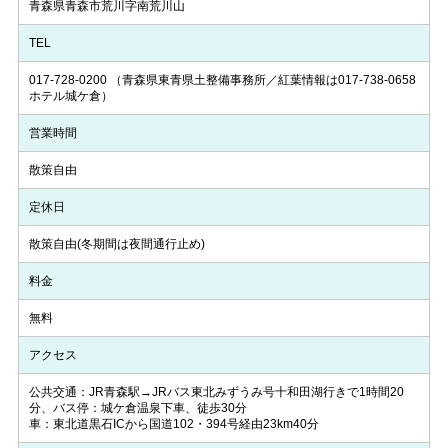
青森県青森市荒川字南荒川山
TEL
017-728-0200
（青森県東青県土整備事務所／紅葉情報は017-738-0658
ホテル城ケ倉）
営業時間
散策自由
定休日
散策自由(冬期間は夜間通行止め)
料金
無料
アクセス
公共交通：JR青森駅→JRバス東北みずうみ号十和田湖行きで1時間20
分、バス停：城ケ倉温泉下車、徒歩30分
車：東北道黒石ICから国道102・394号経由23km40分