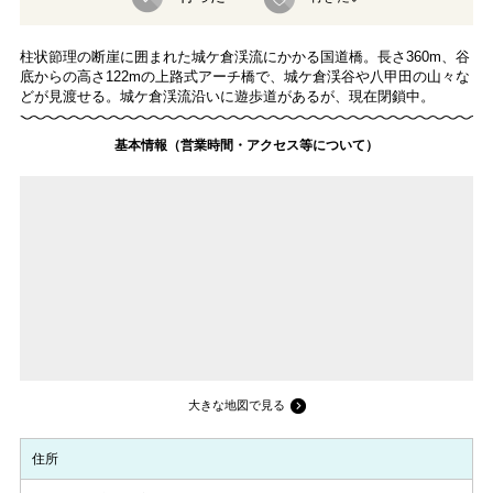
柱状節理の断崖に囲まれた城ケ倉渓流にかかる国道橋。長さ360m、谷
底からの高さ122mの上路式アーチ橋で、城ケ倉渓谷や八甲田の山々な
どが見渡せる。城ケ倉渓流沿いに遊歩道があるが、現在閉鎖中。
基本情報（営業時間・アクセス等について）
大きな地図で見る
住所