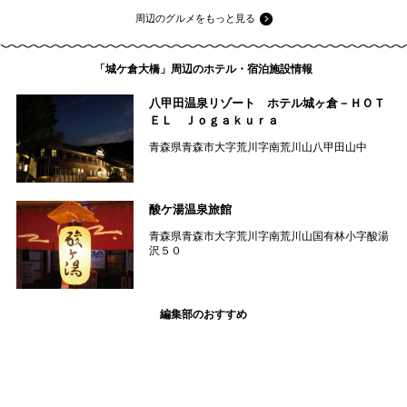
周辺のグルメをもっと見る
「城ケ倉大橋」周辺のホテル・宿泊施設情報
八甲田温泉リゾート ホテル城ヶ倉－ＨＯＴ
ＥＬ Ｊｏｇａｋｕｒａ
青森県青森市大字荒川字南荒川山八甲田山中
酸ケ湯温泉旅館
青森県青森市大字荒川字南荒川山国有林小字酸湯
沢５０
編集部のおすすめ