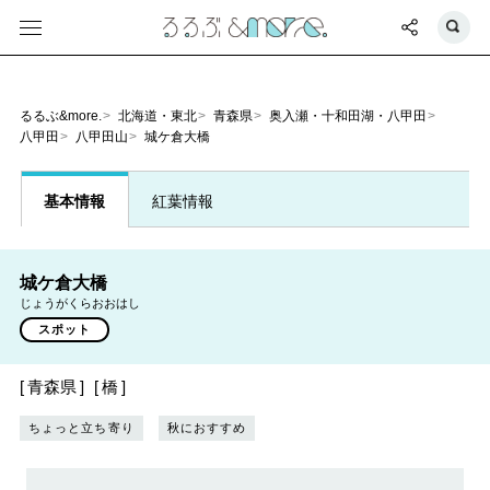
るるぶ&more.
北海道・東北
青森県
奥入瀬・十和田湖・八甲田
八甲田
八甲田山
城ケ倉大橋
基本情報
紅葉情報
城ケ倉大橋
じょうがくらおおはし
スポット
青森県
橋
ちょっと立ち寄り
秋におすすめ