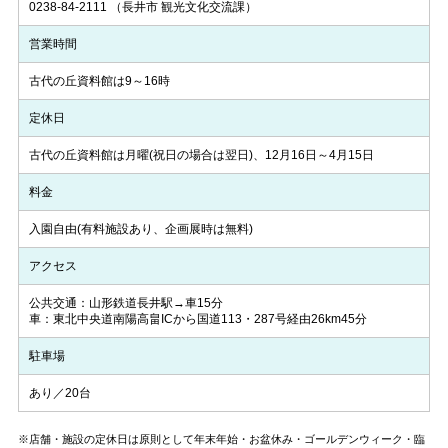
0238-84-2111
（長井市 観光文化交流課）
営業時間
古代の丘資料館は9～16時
定休日
古代の丘資料館は月曜(祝日の場合は翌日)、12月16日～4月15日
料金
入園自由(有料施設あり、企画展時は無料)
アクセス
公共交通：山形鉄道長井駅→車15分
車：東北中央道南陽高畠ICから国道113・287号経由26km45分
駐車場
あり／20台
※店舗・施設の定休日は原則として年末年始・お盆休み・ゴールデンウィーク・臨