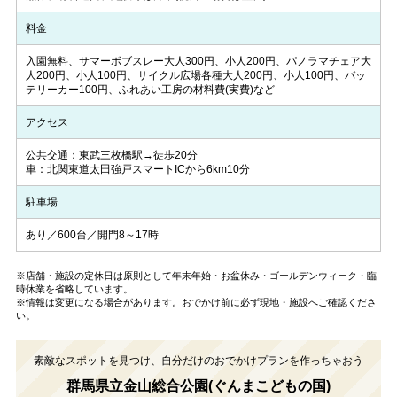
料金
入園無料、サマーボブスレー大人300円、小人200円、パノラマチェア大
人200円、小人100円、サイクル広場各種大人200円、小人100円、バッ
テリーカー100円、ふれあい工房の材料費(実費)など
アクセス
公共交通：東武三枚橋駅→徒歩20分
車：北関東道太田強戸スマートICから6km10分
駐車場
あり／600台／開門8～17時
※店舗・施設の定休日は原則として年末年始・お盆休み・ゴールデンウィーク・臨
時休業を省略しています。
※情報は変更になる場合があります。おでかけ前に必ず現地・施設へご確認くださ
い。
素敵なスポットを見つけ、自分だけのおでかけプランを作っちゃおう
群馬県立金山総合公園(ぐんまこどもの国)