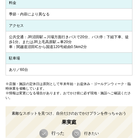
料金
季節・内容により異なる
アクセス
公共交通：JR沼田駅→川場方面行きバスで20分、バス停：下組下車、徒
歩1分。またはJR上毛高原駅→車20分
車：関越道沼田ICから国道120号経由0.5km2分
駐車場
あり／60台
※店舗・施設の定休日は原則として年末年始・お盆休み・ゴールデンウィーク・臨
時休業を省略しています。
※情報は変更になる場合があります。おでかけ前に必ず現地・施設へご確認くださ
い。
素敵なスポットを見つけ、自分だけのおでかけプランを作っちゃおう
果実庭
行った
行きたい