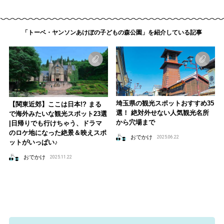
「トーベ・ヤンソンあけぼの子どもの森公園」を紹介している記事
埼玉県の観光スポットおすすめ35
【関東近郊】ここは日本!? まる
選！ 絶対外せない人気観光名所
で海外みたいな観光スポット23選
から穴場まで
|日帰りでも行けちゃう、ドラマ
のロケ地になった絶景＆映えスポ
おでかけ
2025.06.22
ットがいっぱい♪
おでかけ
2025.11.22