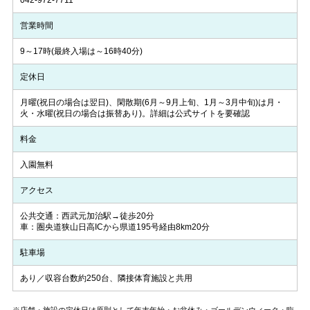
営業時間
9～17時(最終入場は～16時40分)
定休日
月曜(祝日の場合は翌日)、閑散期(6月～9月上旬、1月～3月中旬)は月・
火・水曜(祝日の場合は振替あり)。詳細は公式サイトを要確認
料金
入園無料
アクセス
公共交通：西武元加治駅→徒歩20分
車：圏央道狭山日高ICから県道195号経由8km20分
駐車場
あり／収容台数約250台、隣接体育施設と共用
※店舗・施設の定休日は原則として年末年始・お盆休み・ゴールデンウィーク・臨