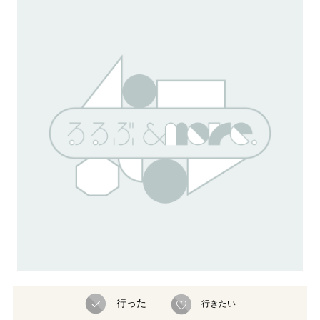
行った
行きたい