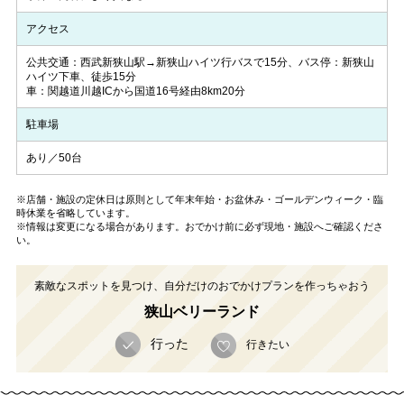
アクセス
公共交通：西武新狭山駅→新狭山ハイツ行バスで15分、バス停：新狭山
ハイツ下車、徒歩15分
車：関越道川越ICから国道16号経由8km20分
駐車場
あり／50台
※店舗・施設の定休日は原則として年末年始・お盆休み・ゴールデンウィーク・臨
時休業を省略しています。
※情報は変更になる場合があります。おでかけ前に必ず現地・施設へご確認くださ
い。
素敵なスポットを見つけ、自分だけのおでかけプランを作っちゃおう
狭山ベリーランド
行った
行きたい