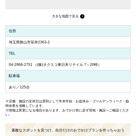
大きな地図で見る
住所
埼玉県狭山市笹井2363-2
TEL
04-2968-2751
（(株)ネクスコ東日本リテイル 7～20時）
駐車場
あり／125台
※店舗・施設の定休日は原則として年末年始・お盆休み・ゴールデンウィーク・臨
時休業を省略しています。
※情報は変更になる場合があります。おでかけ前に必ず現地・施設へご確認くださ
い。
素敵なスポットを見つけ、自分だけのおでかけプランを作っちゃおう