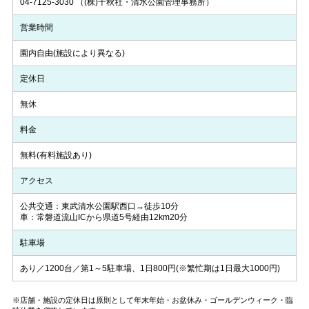
04-7125-3030
（(株)千秋社・清水公園管理事務所）
営業時間
園内自由(施設により異なる)
定休日
無休
料金
無料(有料施設あり)
アクセス
公共交通：東武清水公園駅西口→徒歩10分
車：常磐道流山ICから県道5号経由12km20分
駐車場
あり／1200台／第1～5駐車場、1日800円(※繁忙期は1日最大1000円)
※店舗・施設の定休日は原則として年末年始・お盆休み・ゴールデンウィーク・臨