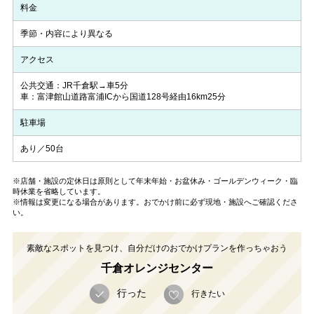
料金
季節・内容により異なる
アクセス
公共交通：JR千倉駅→車5分
車：富津館山道路富浦ICから国道128号経由16km25分
駐車場
あり／50台
※店舗・施設の定休日は原則として年末年始・お盆休み・ゴールデンウィーク・臨
時休業を省略しています。
※情報は変更になる場合があります。おでかけ前に必ず現地・施設へご確認くださ
い。
素敵なスポットを見つけ、自分だけのおでかけプランを作っちゃおう
千倉オレンジセンター
行った
行きたい