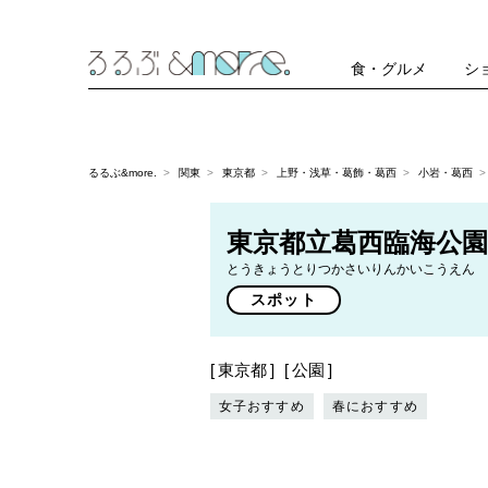
食・グルメ
シ
るるぶ&more.
関東
東京都
上野・浅草・葛飾・葛西
小岩・葛西
東京都立葛西臨海公園
とうきょうとりつかさいりんかいこうえん
スポット
東京都
公園
女子おすすめ
春におすすめ