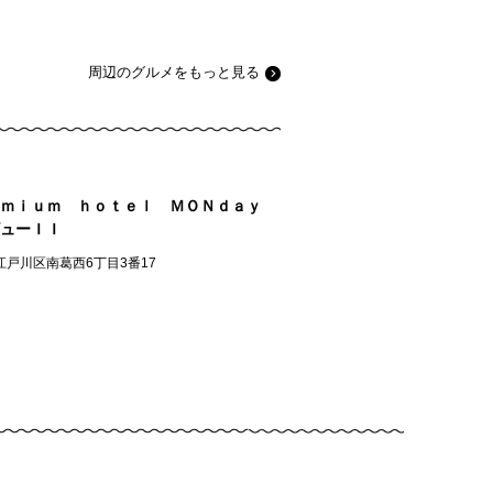
周辺のグルメをもっと見る
ｅｍｉｕｍ ｈｏｔｅｌ ＭＯＮｄａｙ
ューＩＩ
江戸川区南葛西6丁目3番17