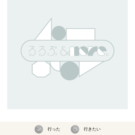
行った
行きたい