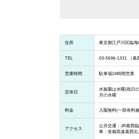
住所
東京都江戸川区臨海
TEL
03-5696-133
営業時間
駐車場24時間営業
水族園は水曜(祝日の
定休日
月の水曜
料金
入園無料(一部有料施
公共交通：JR葛西
アクセス
車：首都高速葛西出