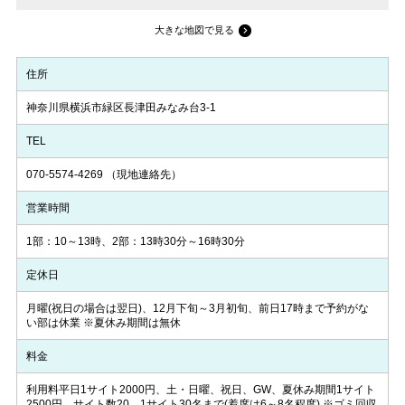
大きな地図で見る
住所
神奈川県横浜市緑区長津田みなみ台3-1
TEL
070-5574-4269
（現地連絡先）
営業時間
1部：10～13時、2部：13時30分～16時30分
定休日
月曜(祝日の場合は翌日)、12月下旬～3月初旬、前日17時まで予約がな
い部は休業 ※夏休み期間は無休
料金
利用料平日1サイト2000円、土・日曜、祝日、GW、夏休み期間1サイト
2500円、サイト数20、1サイト30名まで(着席は6～8名程度) ※ゴミ回収