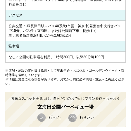
料金を含む
アクセス
公共交通：JR長津田駅→バス40系統(市営・神奈中)若葉台中央行きバス
で15分、バス停：玄海田、または公園前下車、徒歩すぐ
車：東名高速横浜町田ICから2.6km12分
駐車場
なし／公園の駐車場を利用、1時間200円、以降30分毎100円
※店舗・施設の定休日は原則として年末年始・お盆休み・ゴールデンウィーク・臨
時休業を省略しています。
※情報は変更になる場合があります。おでかけ前に必ず現地・施設へご確認くださ
い。
素敵なスポットを見つけ、自分だけのおでかけプランを作っちゃおう
玄海田公園バーベキュー場
行った
行きたい