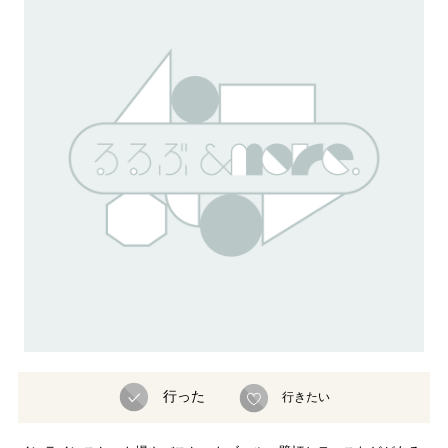
行った
行きたい