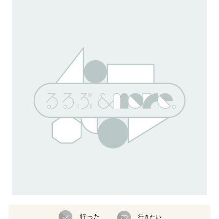
行った
行きたい