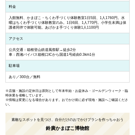
料金
入館無料、かまぼこ・ちくわ手づくり体験教室1日5回、1人1760円。水
曜はちくわ手づくり体験教室のみ。1日6回、1人770円。小学生未満は保
護者同伴で体験可能。あげかま手づくり体験1人1100円
アクセス
公共交通：箱根登山鉄道風祭駅→徒歩2分
車：西湘バイパス箱根口ICから国道1号経由0.3km1分
駐車場
あり／300台／無料
※店舗・施設の定休日は原則として年末年始・お盆休み・ゴールデンウィーク・臨
時休業を省略しています。
※情報は変更になる場合があります。おでかけ前に必ず現地・施設へご確認くださ
い。
素敵なスポットを見つけ、自分だけのおでかけプランを作っちゃおう
鈴廣かまぼこ博物館