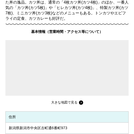
た丼の逸品。カツ丼は、通常の「4枚カツ丼(カツ4枚)」のほか、一番人
気の「カツ丼(カツ5枚)」や「ヒレカツ丼(カツ4枚)」、特製カツ丼(カツ
7枚)、ミニカツ丼(カツ3枚)などのメニューもある。トンカツやエビフ
ライの定食、カツカレーも好評だ。
基本情報（営業時間・アクセス等について）
大きな地図で見る
住所
新潟県新潟市中央区古町通6番町973