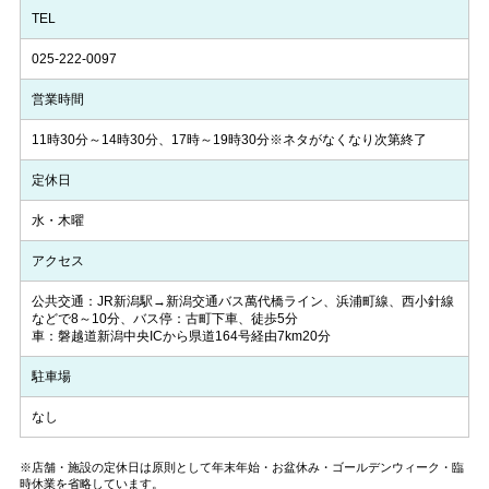
TEL
025-222-0097
営業時間
11時30分～14時30分、17時～19時30分※ネタがなくなり次第終了
定休日
水・木曜
アクセス
公共交通：JR新潟駅→新潟交通バス萬代橋ライン、浜浦町線、西小針線
などで8～10分、バス停：古町下車、徒歩5分
車：磐越道新潟中央ICから県道164号経由7km20分
駐車場
なし
※店舗・施設の定休日は原則として年末年始・お盆休み・ゴールデンウィーク・臨
時休業を省略しています。