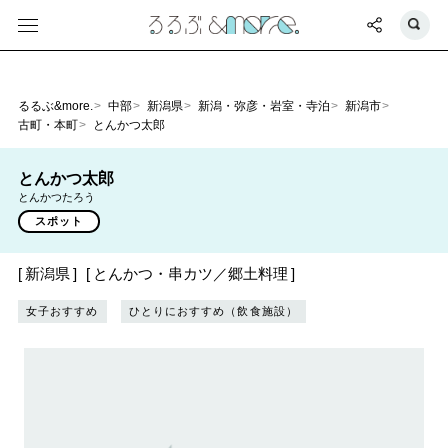
るるぶ&more.
中部
新潟県
新潟・弥彦・岩室・寺泊
新潟市
古町・本町
とんかつ太郎
とんかつ太郎
とんかつたろう
スポット
新潟県
とんかつ・串カツ／郷土料理
女子おすすめ
ひとりにおすすめ（飲食施設）