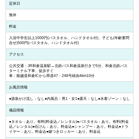
定休日
無休
料金
入浴中学生以上1000円(バスタオル、ハンドタオル付)、子ども(年齢要問
合せ)500円(バスタオル、ハンドタオル付)
アクセス
公共交通：JR和倉温泉駅→北鉄バス和倉温泉行きで5分、和倉北鉄バス
ターミナル下車、徒歩すぐ
車：能越道和倉ICから県道47・248号経由4km10分
お風呂情報
●源泉かけ流し：なし●内風呂：男1・女1●露天：なし●水着ゾーン：なし
備品情報
●タオル：あり。有料(料金込／レンタル)●バスタオル：あり。有料(料金
込／レンタル)●石けん：あり。料金込●シャンプー：あり。料金込●ドラ
イヤー：あり。料金込●鍵つきロッカー：あり。料金込