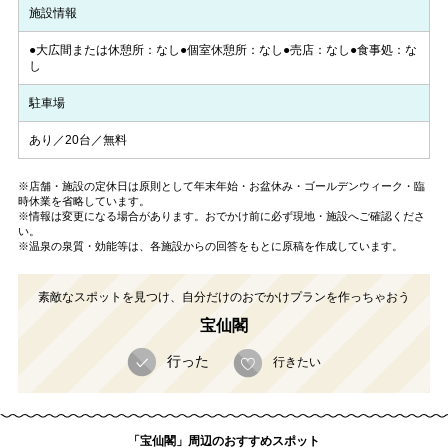
施設情報
●大広間または休憩所：なし●個室休憩所：なし●売店：なし●食事処：な
し
駐車場
あり／20台／無料
※店舗・施設の定休日は原則として年末年始・お盆休み・ゴールデンウィーク・臨
時休業を省略しています。
※情報は変更になる場合があります。おでかけ前に必ず現地・施設へご確認くださ
い。
※温泉の泉質・効能等は、各施設からの回答をもとに原稿を作成しています。
素敵なスポットを見つけ、自分だけのおでかけプランを作っちゃおう
宝仙閣
行った
行きたい
「宝仙閣」周辺のおすすめスポット