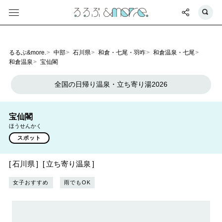
るるぶ&more.
中部
石川県
和倉・七尾・羽咋
和倉温泉・七尾
和倉温泉
宝仙閣
全国の日帰り温泉・立ち寄り湯2026
宝仙閣
ほうせんかく
スポット
石川県
立ち寄り温泉
女子おすすめ
雨でもOK