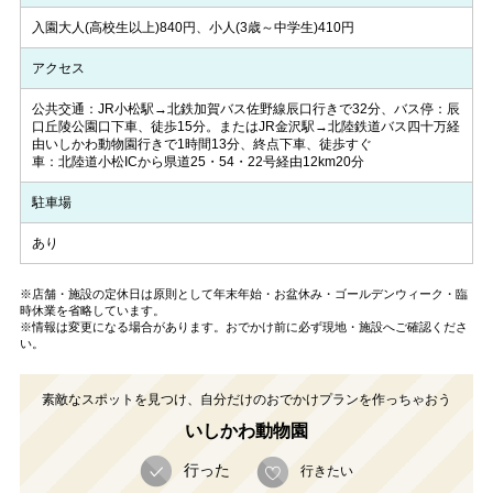
入園大人(高校生以上)840円、小人(3歳～中学生)410円
アクセス
公共交通：JR小松駅→北鉄加賀バス佐野線辰口行きで32分、バス停：辰
口丘陵公園口下車、徒歩15分。またはJR金沢駅→北陸鉄道バス四十万経
由いしかわ動物園行きで1時間13分、終点下車、徒歩すぐ
車：北陸道小松ICから県道25・54・22号経由12km20分
駐車場
あり
※店舗・施設の定休日は原則として年末年始・お盆休み・ゴールデンウィーク・臨
時休業を省略しています。
※情報は変更になる場合があります。おでかけ前に必ず現地・施設へご確認くださ
い。
素敵なスポットを見つけ、自分だけのおでかけプランを作っちゃおう
いしかわ動物園
行った
行きたい