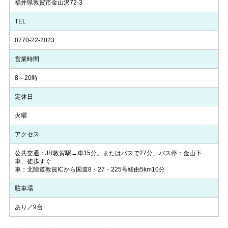
福井県敦賀市金山沢72-3
TEL
0770-22-2023
営業時間
8～20時
定休日
火曜
アクセス
公共交通：JR敦賀駅→車15分。またはバスで27分、バス停：金山下
車、徒歩すぐ
車：北陸道敦賀ICから国道8・27・225号経由5km10分
駐車場
あり／9台