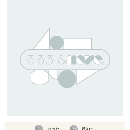
行った
行きたい