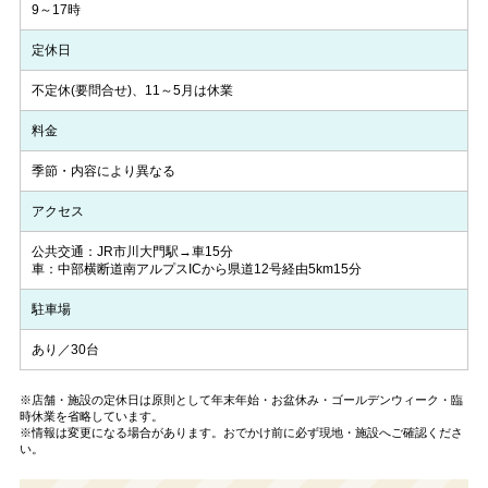
9～17時
定休日
不定休(要問合せ)、11～5月は休業
料金
季節・内容により異なる
アクセス
公共交通：JR市川大門駅→車15分
車：中部横断道南アルプスICから県道12号経由5km15分
駐車場
あり／30台
※店舗・施設の定休日は原則として年末年始・お盆休み・ゴールデンウィーク・臨
時休業を省略しています。
※情報は変更になる場合があります。おでかけ前に必ず現地・施設へご確認くださ
い。