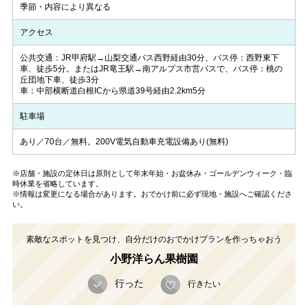
季節・内容により異なる
アクセス
公共交通：JR甲府駅→山梨交通バス西野経由30分、バス停：西野東下
車、徒歩5分。またはJR竜王駅→南アルプス市営バスで、バス停：桃の
丘団地下車、徒歩3分
車：中部横断道白根ICから県道39号経由2.2km5分
駐車場
あり／70台／無料。200V電気自動車充電設備あり(無料)
※店舗・施設の定休日は原則として年末年始・お盆休み・ゴールデンウィーク・臨
時休業を省略しています。
※情報は変更になる場合があります。おでかけ前に必ず現地・施設へご確認くださ
い。
素敵なスポットを見つけ、自分だけのおでかけプランを作っちゃおう
小野洋らん果樹園
行った
行きたい