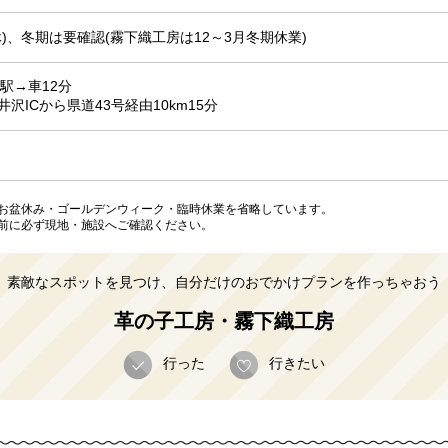
)、冬期は要確認(霧下織工房は12～3月冬期休業)
駅→車12分
沢ICから県道43号経由10km15分
お盆休み・ゴールデンウィーク・臨時休業を省略しています。
前に必ず現地・施設へご確認ください。
素敵なスポットを見つけ、自分だけのおでかけプランを作っちゃおう
革の子工房・霧下織工房
行った
行きたい