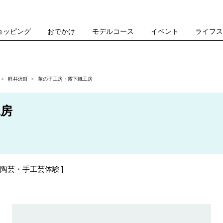
ョッピング
おでかけ
モデルコース
イベント
ライフ
軽井沢町
革の子工房・霧下織工房
工房
陶芸・手工芸体験