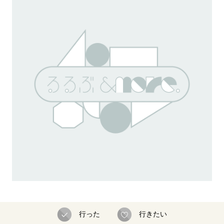
行った
行きたい