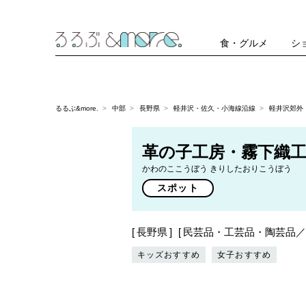
食・グルメ
シ
るるぶ&more.
中部
長野県
軽井沢・佐久・小海線沿線
軽井沢郊外
革の子工房・霧下織
かわのここうぼう きりしたおりこうぼう
スポット
長野県
民芸品・工芸品・陶芸品／
キッズおすすめ
女子おすすめ