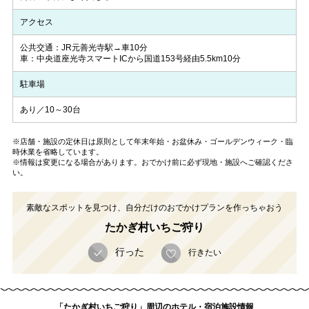
アクセス
公共交通：JR元善光寺駅→車10分
車：中央道座光寺スマートICから国道153号経由5.5km10分
駐車場
あり／10～30台
※店舗・施設の定休日は原則として年末年始・お盆休み・ゴールデンウィーク・臨
時休業を省略しています。
※情報は変更になる場合があります。おでかけ前に必ず現地・施設へご確認くださ
い。
素敵なスポットを見つけ、自分だけのおでかけプランを作っちゃおう
たかぎ村いちご狩り
行った
行きたい
「たかぎ村いちご狩り」周辺のホテル・宿泊施設情報