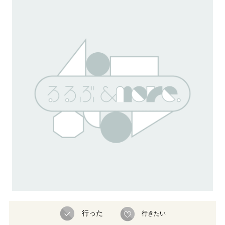
行った
行きたい