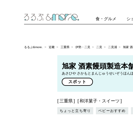
食・グルメ
シ
るるぶ&more.
近畿
三重県
伊勢・二見
二見
二見浦
旭家 
旭家 酒素饅頭製造本
あさひや さかもとまんじゅうせいぞうほん
スポット
三重県
和洋菓子・スイーツ
ちょっと立ち寄り
ベビーおすすめ