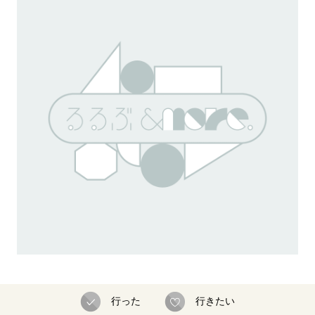
行った
行きたい