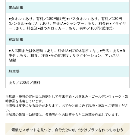
備品情報
●タオル：あり。有料／180円(販売)●バスタオル：あり。有料／130円
(レンタル)●石けん：あり。料金込●シャンプー：あり。料金込●ドライヤ
ー：あり。料金込●鍵つきロッカー：あり。有料／100円(返却式)
施設情報
●大広間または休憩所：あり。料金込●個室休憩所：なし●売店：あり●食
事処：あり。和食、洋食●その他施設：リラクゼーション、アカスリ、
散髪
駐車場
あり／200台／無料
※店舗・施設の定休日は原則として年末年始・お盆休み・ゴールデンウィーク・臨
時休業を省略しています。
※情報は変更になる場合があります。おでかけ前に必ず現地・施設へご確認くださ
い。
※温泉の泉質・効能等は、各施設からの回答をもとに原稿を作成しています。
素敵なスポットを見つけ、自分だけのおでかけプランを作っちゃおう