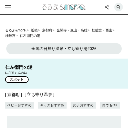
るるぶ&more.
近畿
京都府
金閣寺・嵐山・高雄
桂離宮・西山
桂離宮
仁左衛門の湯
全国の日帰り温泉・立ち寄り湯2026
仁左衛門の湯
にざえもんのゆ
スポット
京都府
立ち寄り温泉
ベビーおすすめ
キッズおすすめ
女子おすすめ
雨でもOK