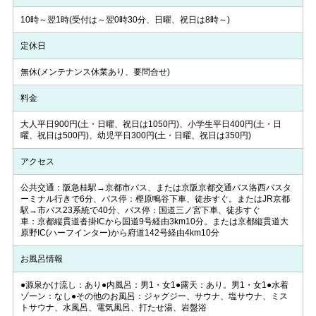
10時～翌1時(受付は～翌0時30分、日曜、祝日は8時～)
定休日
無休(メンテナンス休業あり、要問合せ)
料金
大人平日900円(土・日曜、祝日は1050円)、小学生平日400円(土・日
曜、祝日は500円)、幼児平日300円(土・日曜、祝日は350円)
アクセス
公共交通：阪急桂駅→京都市バス、または京阪京都交通バス洛西バスタ
ーミナル行きで6分、バス停：樫原鴫谷下車、徒歩すぐ。またはJR京都
駅→市バス23系統で40分、バス停：国道三ノ宮下車、徒歩すぐ
車：京都縦貫道沓掛ICから国道9号経由3km10分。または京都縦貫道大
原野IC(ハーフインター)から府道142号経由4km10分
お風呂情報
●源泉かけ流し：あり●内風呂：男1・女1●露天：あり。男1・女1●水着
ゾーン：なし●その他のお風呂：ジャグジー、サウナ、塩サウナ、ミス
トサウナ、水風呂、電気風呂、打たせ湯、岩盤浴