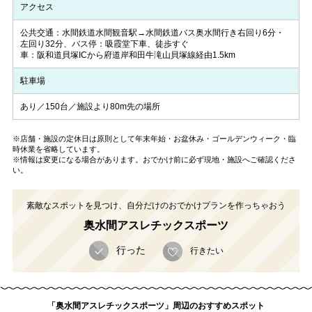
アクセス
公共交通：水間鉄道水間観音駅→水間鉄道バス奥水間行き右回り6分・
左回り32分、バス停：吸霞堂下車、徒歩すぐ
車：阪和道貝塚ICから府道岸和田牛滝山貝塚線経由1.5km
駐車場
あり／150台／施設より80m先の場所
※店舗・施設の定休日は原則として年末年始・お盆休み・ゴールデンウィーク・臨
時休業を省略しています。
※情報は変更になる場合があります。おでかけ前に必ず現地・施設へご確認くださ
い。
素敵なスポットを見つけ、自分だけのおでかけプランを作っちゃおう
奥水間アスレチックスポーツ
行った
行きたい
「奥水間アスレチックスポーツ」周辺のおすすめスポット