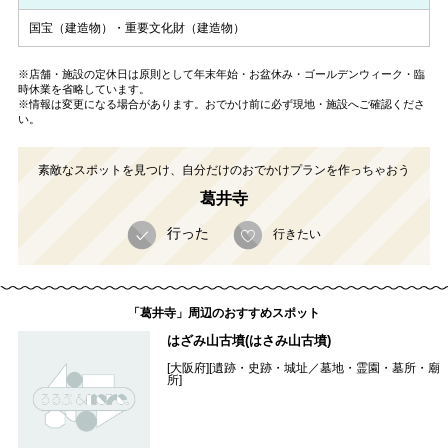
国宝（建造物）・重要文化財（建造物）
※店舗・施設の定休日は原則として年末年始・お盆休み・ゴールデンウィーク・臨
時休業を省略しています。
※情報は変更になる場合があります。おでかけ前に必ず現地・施設へご確認くださ
い。
素敵なスポットを見つけ、自分だけのおでかけプランを作っちゃおう
葛井寺
行った
行きたい
「葛井寺」周辺のおすすめスポット
はざみ山古墳(はさみ山古墳)
[大阪府][遺跡・史跡・城址／墓地・霊園・墓所・廟
所]