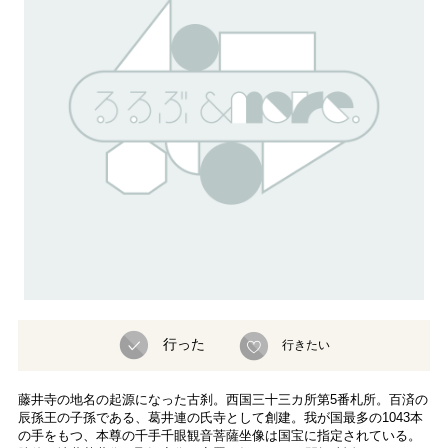
行った
行きたい
藤井寺の地名の起源になった古刹。西国三十三カ所第5番札所。百済の
辰孫王の子孫である、葛井連の氏寺として創建。我が国最多の1043本
の手をもつ、本尊の千手千眼観音菩薩坐像は国宝に指定されている。