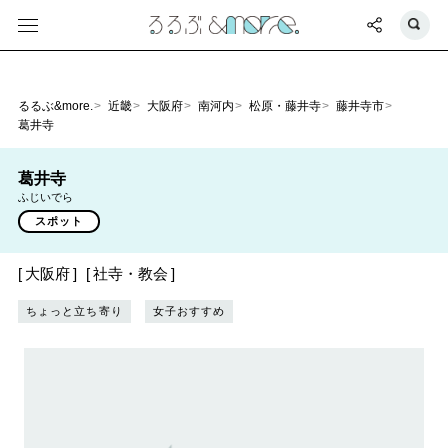
るるぶ&more.
近畿
大阪府
南河内
松原・藤井寺
藤井寺市
葛井寺
葛井寺
ふじいでら
スポット
大阪府
社寺・教会
ちょっと立ち寄り
女子おすすめ