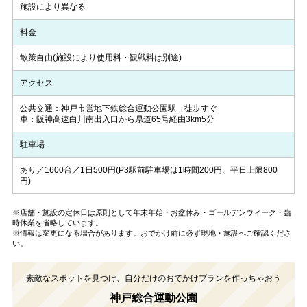
施設により異なる
料金
散策自由(施設により使用料・観戦料は別途)
アクセス
公共交通：神戸市営地下鉄総合運動公園駅→徒歩すぐ
車：阪神高速白川南出入口から県道65号経由3km5分
駐車場
あり／1600台／1日500円(P3駅前駐車場は1時間200円、平日上限800
円)
※店舗・施設の定休日は原則として年末年始・お盆休み・ゴールデンウィーク・臨
時休業を省略しています。
※情報は変更になる場合があります。おでかけ前に必ず現地・施設へご確認くださ
い。
素敵なスポットを見つけ、自分だけのおでかけプランを作っちゃおう
神戸総合運動公園