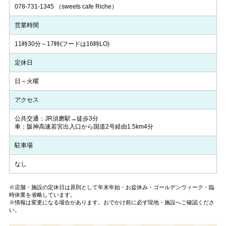
078-731-1345
（sweets cafe Riche）
営業時間
11時30分～17時(フードは16時LO)
定休日
日～火曜
アクセス
公共交通：JR須磨駅→徒歩3分
車：阪神高速若宮出入口から国道2号経由1.5km4分
駐車場
なし
※店舗・施設の定休日は原則として年末年始・お盆休み・ゴールデンウィーク・臨
時休業を省略しています。
※情報は変更になる場合があります。おでかけ前に必ず現地・施設へご確認くださ
い。