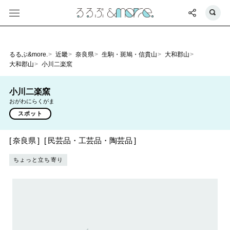
るるぶ&more.
近畿
奈良県
生駒・斑鳩・信貴山
大和郡山
大和郡山
小川二楽窯
小川二楽窯
おがわにらくがま
スポット
奈良県
民芸品・工芸品・陶芸品
ちょっと立ち寄り