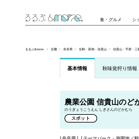
食・グルメ
シ
るるぶ&more.
近畿
奈良県
生駒・斑鳩・信貴山
信貴山・平群・三
基本情報
秋味覚狩り情報
農業公園 信貴山のど
のうぎょうこうえん しぎさんのどかむら
スポット
奈良県
テーマパーク・遊園地／観