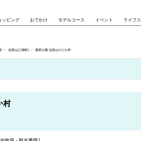
ョッピング
おでかけ
モデルコース
イベント
ライフ
郷
信貴山(三郷町)
農業公園 信貴山のどか村
か村
光牧場・観光農園