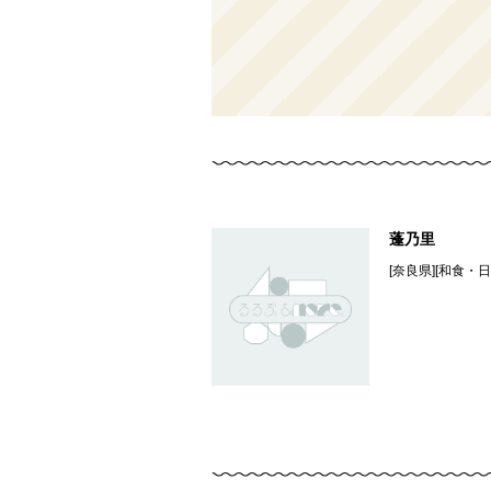
蓬乃里
[奈良県][和食・