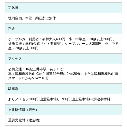
定休日
境内自由、本堂・納経所は無休
料金
ケーブルカー利用者：参拝大人400円、小・中学生・70歳以上200円。
徒歩参拝：無料(公式サイト要確認)。ケーブルカー大人200円、小・中学
生・70歳以上100円
アクセス
公共交通：JR紀三井寺駅→徒歩10分
車：阪和道和歌山ICから国道24号経由9km20分。または阪和道和歌山南
スマートICから5.5km10分
駐車場
あり／30台／300円(山麓駐車場)、700円(山上駐車場)※別途参拝料
文化財情報（観光）
重要文化財（建造物）