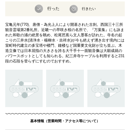
行った
行きたい
宝亀元年(770)、唐僧・為光上人により開基された古刹。西国三十三所
観音霊場第2番礼所。近畿一の早咲き桜の名所で、『万葉集』にも詠ま
れた和歌の浦の絶景を眺め、松尾芭蕉ら文人墨客が訪れた。寺名の起
こりの三井水(清浄水・楊柳水・吉祥水)が今も絶えず湧き出す境内には
室町時代建立の多宝塔や楼門、鐘楼など国重要文化財が立ち並ぶ。木
造立像では日本屈指の大きさを誇る大千手十一面観音像は大願成就の
パワースポットとしても知られる。紀三井寺ケーブルを利用すると231
段の石段を登らずにすむのでおすすめ。
基本情報（営業時間・アクセス等について）