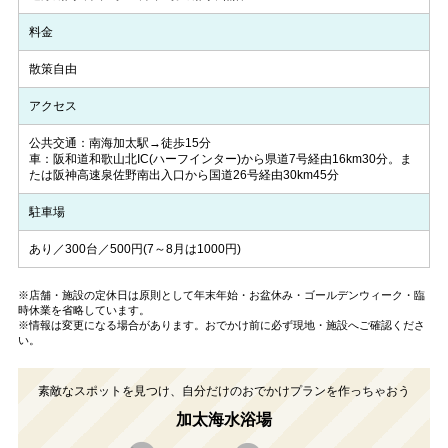
料金
散策自由
アクセス
公共交通：南海加太駅→徒歩15分
車：阪和道和歌山北IC(ハーフインター)から県道7号経由16km30分。ま
たは阪神高速泉佐野南出入口から国道26号経由30km45分
駐車場
あり／300台／500円(7～8月は1000円)
※店舗・施設の定休日は原則として年末年始・お盆休み・ゴールデンウィーク・臨
時休業を省略しています。
※情報は変更になる場合があります。おでかけ前に必ず現地・施設へご確認くださ
い。
素敵なスポットを見つけ、自分だけのおでかけプランを作っちゃおう
加太海水浴場