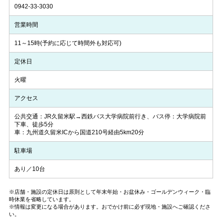
0942-33-3030
営業時間
11～15時(予約に応じて時間外も対応可)
定休日
火曜
アクセス
公共交通：JR久留米駅→西鉄バス大学病院前行き、バス停：大学病院前
下車、徒歩5分
車：九州道久留米ICから国道210号経由5km20分
駐車場
あり／10台
※店舗・施設の定休日は原則として年末年始・お盆休み・ゴールデンウィーク・臨
時休業を省略しています。
※情報は変更になる場合があります。おでかけ前に必ず現地・施設へご確認くださ
い。