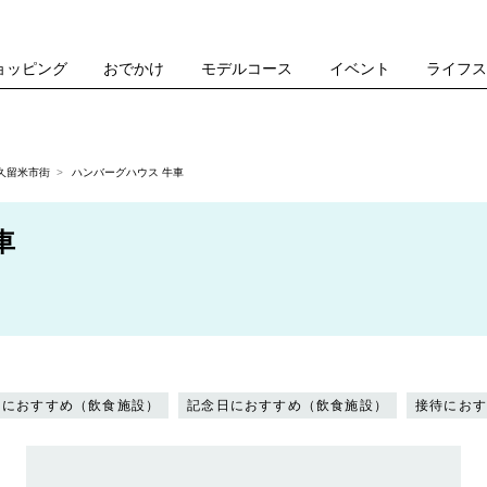
ョッピング
おでかけ
モデルコース
イベント
ライフ
久留米市街
ハンバーグハウス 牛車
車
トにおすすめ（飲食施設）
記念日におすすめ（飲食施設）
接待にお