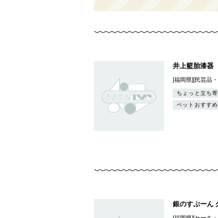
井上籃胎漆器
[福岡県][民芸
ちょっと立ち寄
ペットおすすめ
銀のすぷーん
[福岡県][ケーキ