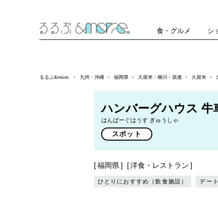
食・グルメ
シ
るるぶ&more.
九州・沖縄
福岡県
久留米・柳川・筑後
久留米
ハンバーグハウス 牛
はんばーぐはうす ぎゅうしゃ
スポット
福岡県
洋食・レストラン
ひとりにおすすめ（飲食施設）
デー