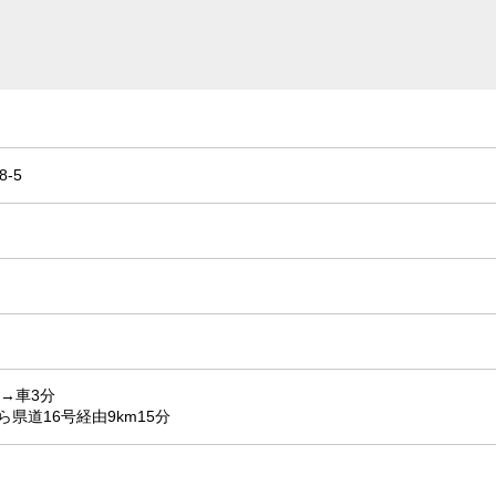
-5
→車3分
ら県道16号経由9km15分