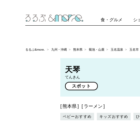
食・グルメ
シ
るるぶ&more.
九州・沖縄
熊本県
菊池・山鹿
玉名温泉
玉名市
天琴
てんきん
スポット
熊本県
ラーメン
ベビーおすすめ
キッズおすすめ