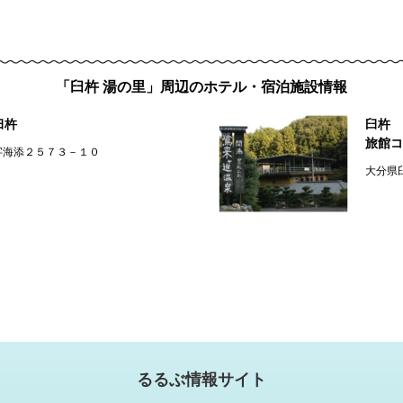
「臼杵 湯の里」周辺のホテル・宿泊施設情報
臼杵
臼杵 
旅館コ
字海添２５７３－１０
大分県
るるぶ情報サイト