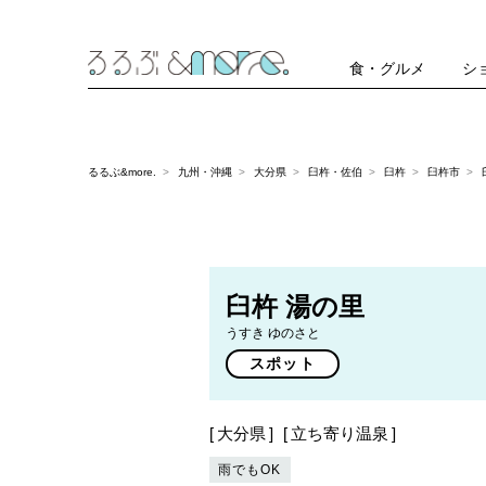
食・グルメ
シ
るるぶ&more.
九州・沖縄
大分県
臼杵・佐伯
臼杵
臼杵市
臼杵 湯の里
うすき ゆのさと
スポット
大分県
立ち寄り温泉
雨でもOK