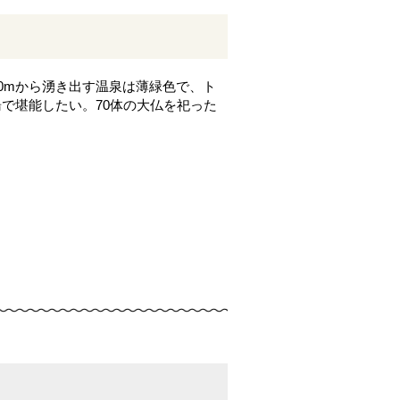
0mから湧き出す温泉は薄緑色で、ト
で堪能したい。70体の大仏を祀った