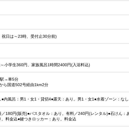
、祝日は～23時、受付止30分前)
～小学生360円、家族風呂1時間2400円(入浴料込)
駅→車5分
から国道502号経由1km2分
●内風呂：男1・女1・貸切4●露天：あり。男1・女1●水着ゾーン：なし
／180円(販売)●バスタオル：あり。有料／240円(レンタル)●石けん
り。料金込●鍵つきロッカー：あり。料金込