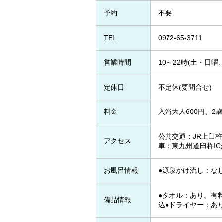
予約
不要
TEL
0972-65-3711
営業時間
10～22時(土・日曜
定休日
不定休(要問合せ)
料金
入浴大人600円、2歳
公共交通：JR上臼杵
アクセス
車：東九州道臼杵IC
お風呂情報
●源泉かけ流し：なし
●タオル：あり。有料
備品情報
込●ドライヤー：あ