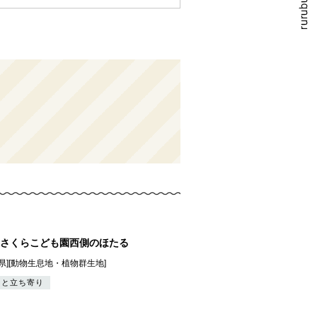
さくらこども園西側のほたる
県][動物生息地・植物群生地]
っと立ち寄り