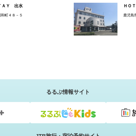
ＴＡＹ 出水
ＨＯＴ
昭和町４８－５
鹿児島
るるぶ情報サイト