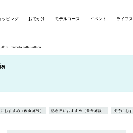
ョッピング
おでかけ
モデルコース
イベント
ライフ
出水
marcello caffe trattoria
ia
トにおすすめ（飲食施設）
記念日におすすめ（飲食施設）
接待にお