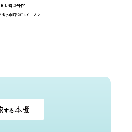
ＥＬ鶴２号館
県出水市昭和町４０－３２