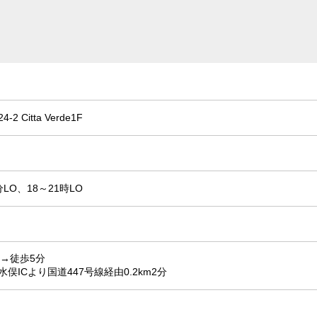
Citta Verde1F
分LO、18～21時LO
→徒歩5分
俣ICより国道447号線経由0.2km2分