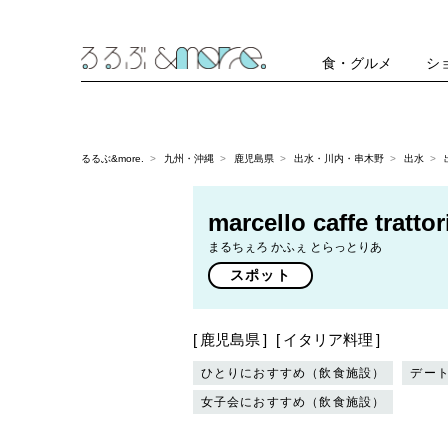
食・グルメ
シ
るるぶ&more.
九州・沖縄
鹿児島県
出水・川内・串木野
出水
marcello caffe trattor
まるちぇろ かふぇ とらっとりあ
スポット
鹿児島県
イタリア料理
ひとりにおすすめ（飲食施設）
デー
女子会におすすめ（飲食施設）