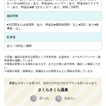
(レンタル)●石けん：あり。料金込●シャンプー：あり。料金込●ドライヤ
ー：あり。料金込●鍵つきロッカー：あり。有料／100円
施設情報
●大広間または休憩所：あり。料金込●個室休憩所：なし●売店：あり●食
事処：なし
駐車場
あり／100台／無料
※店舗・施設の定休日は原則として年末年始・お盆休み・ゴールデンウィーク・臨
時休業を省略しています。
※情報は変更になる場合があります。おでかけ前に必ず現地・施設へご確認くださ
い。
※温泉の泉質・効能等は、各施設からの回答をもとに原稿を作成しています。
素敵なスポットを見つけ、自分だけのおでかけプランを作っちゃおう
さくらさくら温泉
行った
行きたい