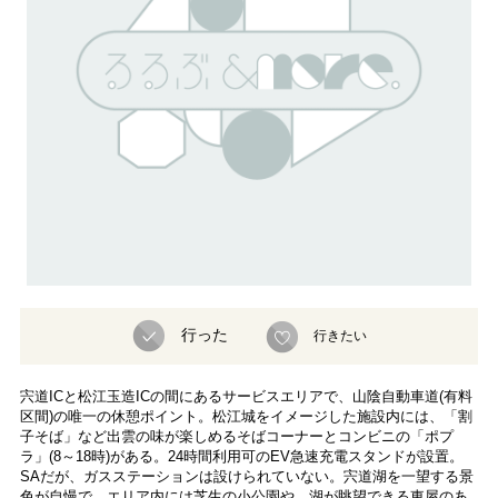
行った
行きたい
宍道ICと松江玉造ICの間にあるサービスエリアで、山陰自動車道(有料
区間)の唯一の休憩ポイント。松江城をイメージした施設内には、「割
子そば」など出雲の味が楽しめるそばコーナーとコンビニの「ポプ
ラ」(8～18時)がある。24時間利用可のEV急速充電スタンドが設置。
SAだが、ガスステーションは設けられていない。宍道湖を一望する景
色が自慢で、エリア内には芝生の小公園や、湖が眺望できる東屋のあ