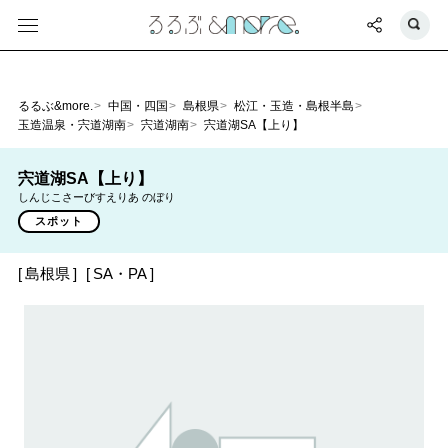
るるぶ&more.
中国・四国
島根県
松江・玉造・島根半島
玉造温泉・宍道湖南
宍道湖南
宍道湖SA【上り】
宍道湖SA【上り】
しんじこさーびすえりあ のぼり
スポット
島根県
SA・PA