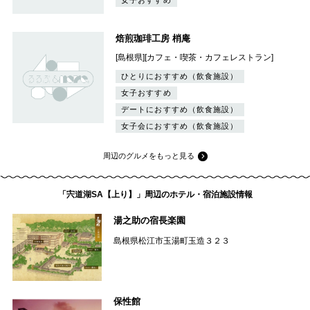
焙煎珈琲工房 梢庵
[島根県][カフェ・喫茶・カフェレストラン]
ひとりにおすすめ（飲食施設）
女子おすすめ
デートにおすすめ（飲食施設）
女子会におすすめ（飲食施設）
周辺のグルメをもっと見る
「宍道湖SA【上り】」周辺のホテル・宿泊施設情報
湯之助の宿長楽園
島根県松江市玉湯町玉造３２３
保性館