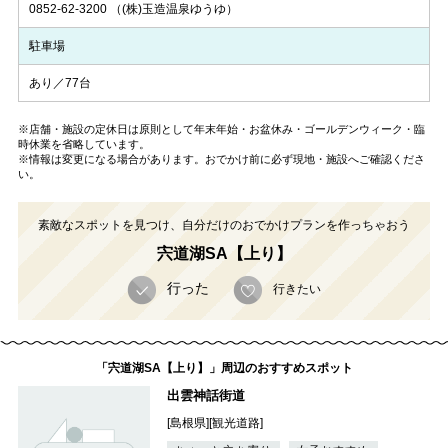
0852-62-3200
（(株)玉造温泉ゆうゆ）
駐車場
あり／77台
※店舗・施設の定休日は原則として年末年始・お盆休み・ゴールデンウィーク・臨
時休業を省略しています。
※情報は変更になる場合があります。おでかけ前に必ず現地・施設へご確認くださ
い。
素敵なスポットを見つけ、自分だけのおでかけプランを作っちゃおう
宍道湖SA【上り】
行った
行きたい
「宍道湖SA【上り】」周辺のおすすめスポット
出雲神話街道
[島根県][観光道路]