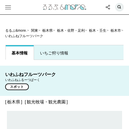
るるぶ&more.
関東
栃木県
栃木・佐野・足利
栃木・壬生
栃木市
いわふねフルーツパーク
基本情報
いちご狩り情報
いわふねフルーツパーク
いわふねふるーつぱーく
スポット
栃木県
観光牧場・観光農園