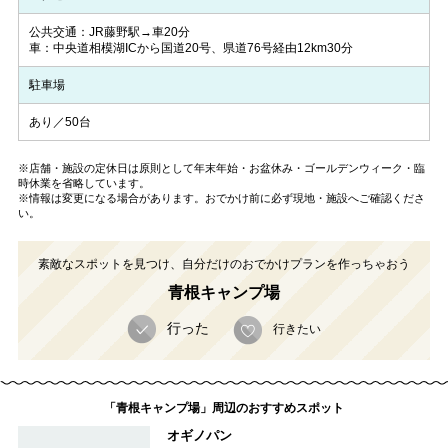
公共交通：JR藤野駅→車20分
車：中央道相模湖ICから国道20号、県道76号経由12km30分
駐車場
あり／50台
※店舗・施設の定休日は原則として年末年始・お盆休み・ゴールデンウィーク・臨
時休業を省略しています。
※情報は変更になる場合があります。おでかけ前に必ず現地・施設へご確認くださ
い。
素敵なスポットを見つけ、自分だけのおでかけプランを作っちゃおう
青根キャンプ場
行った
行きたい
「青根キャンプ場」周辺のおすすめスポット
オギノパン