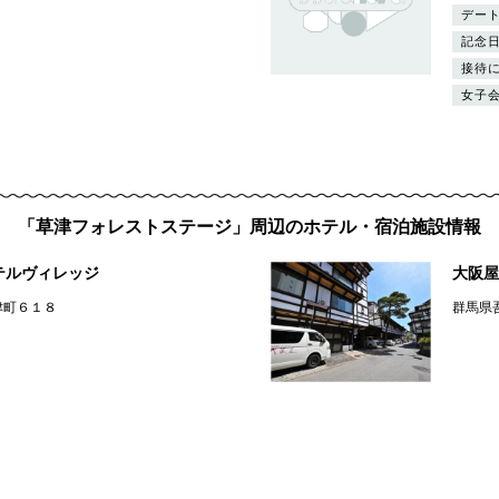
デー
記念
接待
女子
「草津フォレストステージ」周辺のホテル・宿泊施設情報
テルヴィレッジ
大阪屋
津町６１８
群馬県