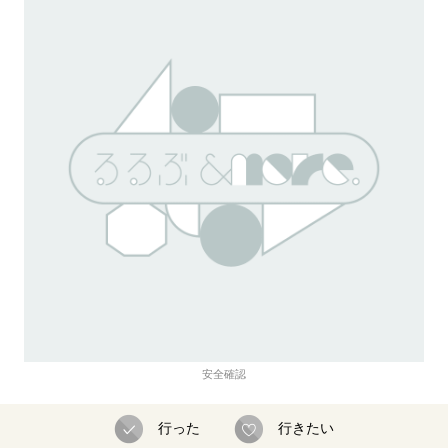
安全確認
行った
行きたい