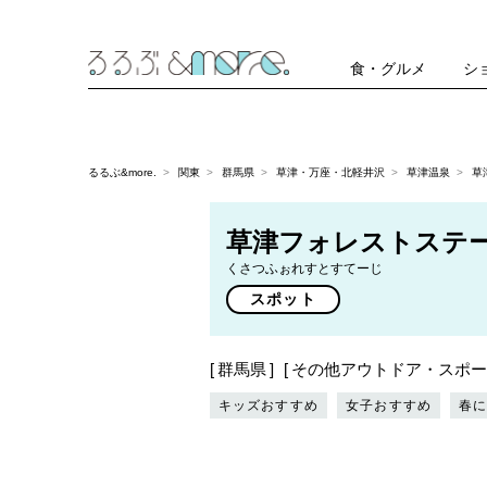
食・グルメ
シ
るるぶ&more.
関東
群馬県
草津・万座・北軽井沢
草津温泉
草
草津フォレストステ
くさつふぉれすとすてーじ
スポット
群馬県
その他アウトドア・スポー
キッズおすすめ
女子おすすめ
春