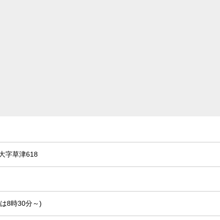
字草津618
は8時30分～)