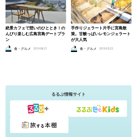
絶景カフェで憩いのひととき！の
手作りジェラート片手に宮島散
んびり楽しむ広島宮島デートプラ
策。甘酸っぱいレモンジェラート
ン
が大人気
食・グルメ
食・グルメ
2019.08.21
2019.05.25
るるぶ情報サイト