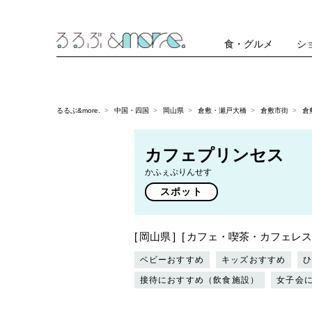
食・グルメ
シ
るるぶ&more.
中国・四国
岡山県
倉敷・瀬戸大橋
倉敷市街
倉
カフェプリンセス
かふぇぷりんせす
スポット
岡山県
カフェ・喫茶・カフェレス
ベビーおすすめ
キッズおすすめ
接待におすすめ（飲食施設）
女子会