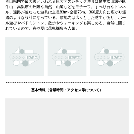
岡山県内で最大級といわれる巨大アスレチック遊具は備中松山城や臥
牛山、高梁市の丘陵や自然、山道などをモチーフ。すべり台やトンネ
ル、通路が連なった遊具は全長83m×全幅73m。360度方向に広がり迷
路のような設計になっている。敷地内は広々とした芝生があり、ボー
ル遊びやバドミントン、散歩やウォーキングも楽しめる。自然に囲ま
れているので、春や夏は昆虫採集も人気。
基本情報（営業時間・アクセス等について）